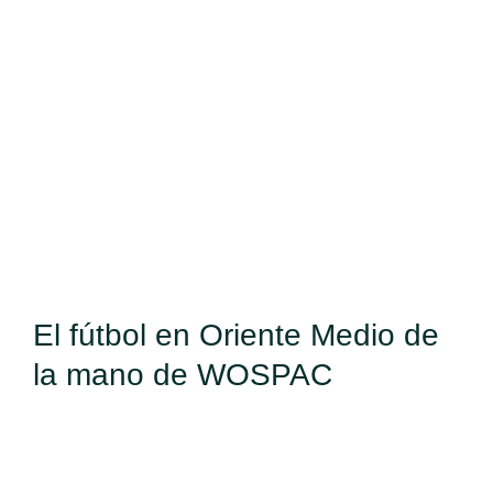
Ver
imagen
más
grande
El fútbol en Oriente Medio de
la mano de WOSPAC