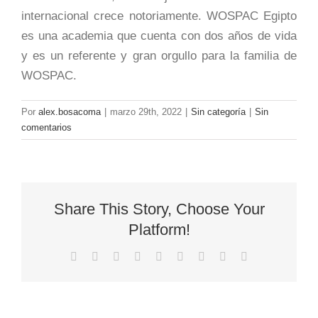
internacional crece notoriamente. WOSPAC Egipto
es una academia que cuenta con dos años de vida
y es un referente y gran orgullo para la familia de
WOSPAC.
Por
alex.bosacoma
|
marzo 29th, 2022
|
Sin categoría
|
Sin
comentarios
Share This Story, Choose Your
Platform!
Facebook
X
Reddit
LinkedIn
WhatsApp
Tumblr
Pinterest
Vk
Correo
electrónico